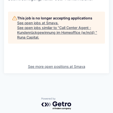
This job is no longer accepting applications
See open jobs at
Smava
.
See open jobs similar to "
Call Center Agent -
Kundenrückgewinnung im Homeoffice (w/m/d)
"
Runa Capital
.
See more open positions at
Smava
Powered by Getro.com