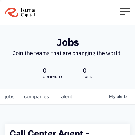
Jobs
Join the teams that are changing the world.
0
0
COMPANIES
JOBS
jobs
companies
Talent
My
alerts
Call Center Agent -