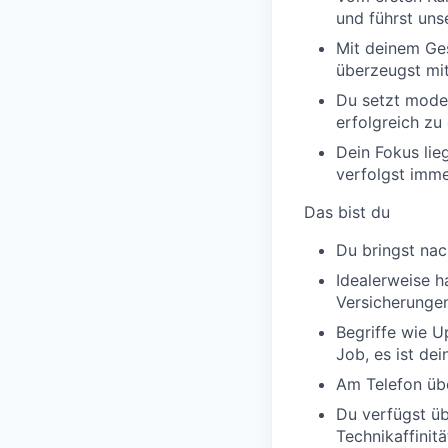
und führst un
Mit deinem Ge
überzeugst mit
Du setzt moder
erfolgreich zu 
Dein Fokus lie
verfolgst imme
Das bist du
Du bringst nac
Idealerweise h
Versicherungen
Begriffe wie Up
Job, es ist dei
Am Telefon übe
Du verfügst ü
Technikaffinitä