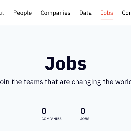
ut
People
Companies
Data
Jobs
Con
Jobs
oin the teams that are changing the worl
0
0
COMPANIES
JOBS