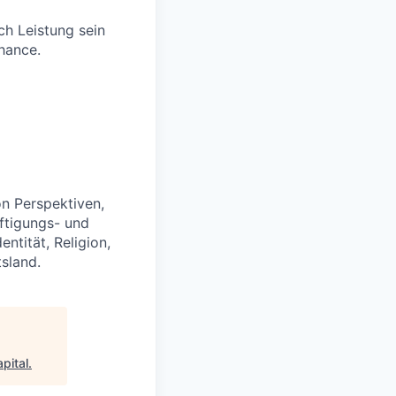
rch Leistung sein
hance.
on Perspektiven,
ftigungs- und
tität, Religion,
tsland.
pital
.