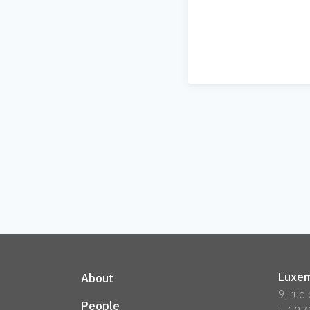
Luxem
About
9, rue
People