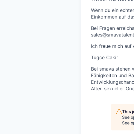
Wenn du ein echter 
Einkommen auf das
Bei Fragen erreich
sales@smavatalent
Ich freue mich auf
Tugce Cakir
B
ei smava stehen w
Fähigkeiten und Ba
Entwicklungschance
Alter, sexueller Or
This 
See o
See op