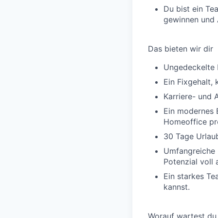
Du bist ein Te
gewinnen und A
Das bieten wir dir
Ungedeckelte 
Ein Fixgehalt,
Karriere- und 
Ein modernes B
Homeoffice pr
30 Tage Urlaub
Umfangreiche E
Potenzial voll
Ein starkes Te
kannst.
Worauf wartest du