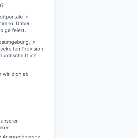
s?
ditportale in
ammen. Dabei
olge feiert.
ebsumgebung, in
eckelten Provision
durchschnittlich
 wir dich ab
 unserer
nken.
le Ansprechperson