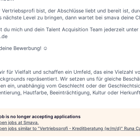
Vertriebsprofi bist, der Abschlüsse liebt und bereit ist, du
 nächste Level zu bringen, dann wartet bei smava deine C
st du mich und dein Talent Acquisition Team jederzeit unter
.de
 deine Bewerbung! ☺️
ir für Vielfalt und schaffen ein Umfeld, das eine Vielzahl v
ckgrounds repräsentiert. Wir setzen uns für gleiche Beschä
n ein, unabhängig vom Geschlecht oder der Geschlechtsiden
ientierung, Hautfarbe, Beeinträchtigung, Kultur oder Herkunf
job is no longer accepting applications
pen jobs at
Smava
.
en jobs similar to "
Vertriebsprofi - Kreditberatung (w/m/d)
"
Runa Ca