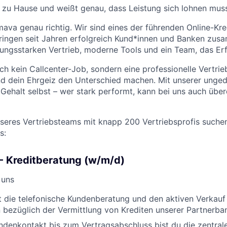
b zu Hause und weißt genau, dass Leistung sich lohnen mus
mava genau richtig. Wir sind eines der führenden Online-Kre
ringen seit Jahren erfolgreich Kund*innen und Banken zus
stungsstarken Vertrieb, moderne Tools und ein Team, das Erf
ich kein Callcenter-Job, sondern eine professionelle Vertri
nd dein Ehrgeiz den Unterschied machen. Mit unserer unged
Gehalt selbst – wer stark performt, kann bei uns auch über
seres Vertriebsteams mit knapp 200 Vertriebsprofis suchen
s:
 - Kreditberatung (w/m/d)
 uns
 die telefonische Kundenberatung und den aktiven Verkauf
 bezüglich der Vermittlung von Krediten unserer Partnerba
ndenkontakt bis zum Vertragsabschluss bist du die zentra