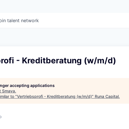
oin talent network
rofi - Kreditberatung (w/m/d)
longer accepting applications
t
Smava
.
milar to "
Vertriebsprofi - Kreditberatung (w/m/d)
"
Runa Capital
.
o