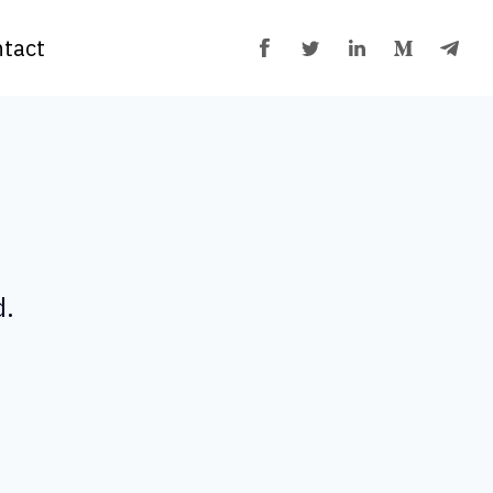
tact
d.