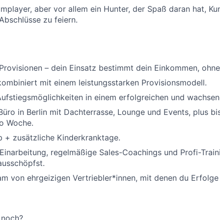
amplayer, aber vor allem ein Hunter, der Spaß daran hat, K
bschlüsse zu feiern.
Provisionen – dein Einsatz bestimmt dein Einkommen, ohne
 kombiniert mit einem leistungsstarken Provisionsmodell.
Aufstiegsmöglichkeiten in einem erfolgreichen und wachse
üro in Berlin mit Dachterrasse, Lounge und Events, plus bi
o Woche.
 + zusätzliche Kinderkranktage.
inarbeitung, regelmäßige Sales-Coachings und Profi-Train
 ausschöpfst.
am von ehrgeizigen Vertriebler*innen, mit denen du Erfolg
 noch?