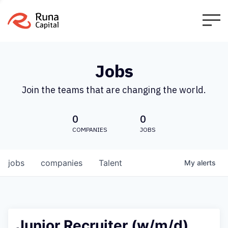
Jobs
Join the teams that are changing the world.
0
0
COMPANIES
JOBS
jobs
companies
Talent
My
alerts
Junior Recruiter (w/m/d)