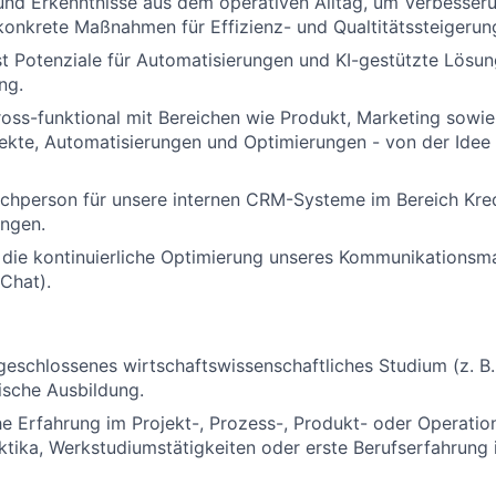
und Erkenntnisse aus dem operativen Alltag, um Verbesser
onkrete Maßnahmen für Effizienz- und Qualtitätssteigerun
rst Potenziale für Automatisierungen und KI-gestützte Lösu
ng.
ross-funktional mit Bereichen wie Produkt, Marketing sow
jekte, Automatisierungen und Optimierungen -
von der Idee 
chperson für unsere internen CRM-Systeme im Bereich Kred
ungen.
t die kontinuierliche Optimierung unseres Kommunikations
Chat).
geschlossenes wirtschaftswissenschaftliches Studium (z. 
ische Ausbildung.
he Erfahrung im Projekt-, Prozess-, Produkt- oder Operat
aktika, Werkstudiumstätigkeiten oder erste Berufserfahrung 