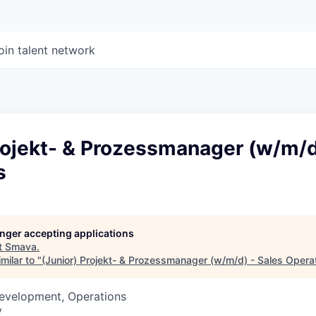
oin talent network
rojekt- & Prozessmanager (w/m/d
s
longer accepting applications
t
Smava
.
milar to "
(Junior) Projekt- & Prozessmanager (w/m/d) - Sales Opera
Development, Operations
y