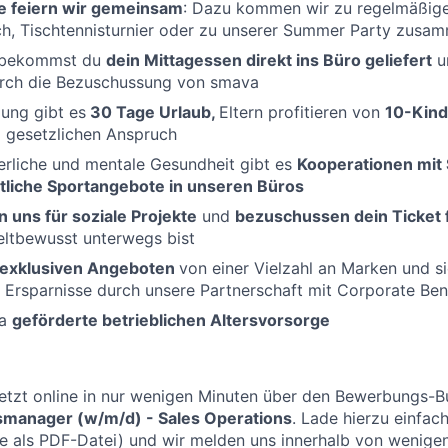
e feiern wir gemeinsam
: Dazu kommen wir zu regelmäßig
, Tischtennisturnier oder zu unserer Summer Party zusa
s bekommst du
dein Mittagessen direkt ins Büro geliefert
u
durch die Bezuschussung von smava
lung gibt es
30 Tage Urlaub,
Eltern profitieren von
10-Kind
m gesetzlichen Anspruch
erliche und mentale Gesundheit gibt es
Kooperationen mit 
liche Sportangebote in unseren Büros
 uns für soziale Projekte
und
bezuschussen dein Ticket
ltbewusst unterwegs bist
n exklusiven Angeboten
von einer Vielzahl an Marken und s
e Ersparnisse durch unsere Partnerschaft mit Corporate Ben
va
geförderte betrieblichen Altersvorsorge
etzt online in nur wenigen
Minuten
über den Bewerbungs-Bu
smanager (w/m/d) - Sales Operations
.
Lade hierzu einfac
e als PDF-Datei) und wir melden uns innerhalb von wenige