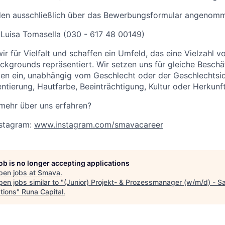
n ausschließlich über das Bewerbungsformular angenom
:
Luisa Tomasella
(030 - 617 48 00149)
r für Vielfalt und schaffen ein Umfeld, das eine Vielzahl v
ckgrounds repräsentiert. Wir setzen uns für gleiche Beschä
n ein, unabhängig vom Geschlecht oder der Geschlechtsiden
ientierung, Hautfarbe, Beeinträchtigung, Kultur oder Herkunf
mehr über uns erfahren?
nstagram:
www.instagram.com/smavacareer
job is no longer accepting applications
pen jobs at
Smava
.
en jobs similar to "
(Junior) Projekt- & Prozessmanager (w/m/d) - S
tions
"
Runa Capital
.