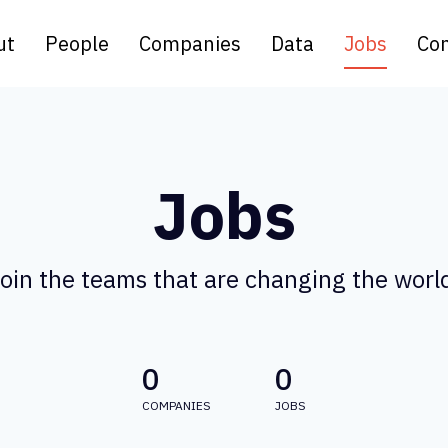
ut
People
Companies
Data
Jobs
Con
Jobs
oin the teams that are changing the worl
0
0
COMPANIES
JOBS