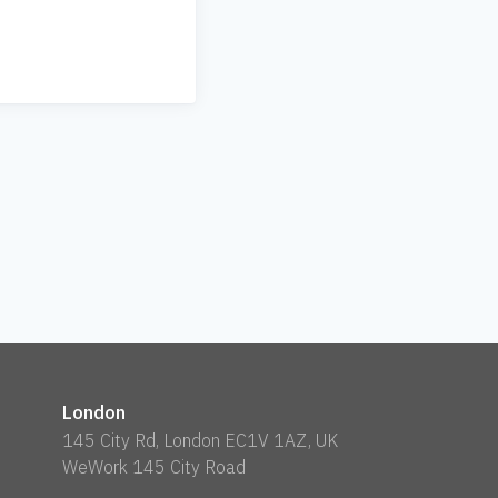
London
145 City Rd, London EC1V 1AZ, UK
WeWork 145 City Road