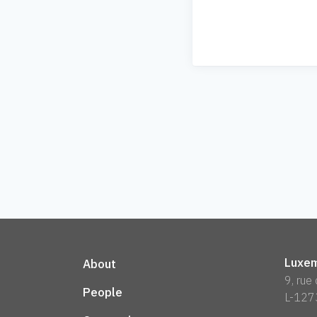
Luxem
About
9, rue
People
L-127