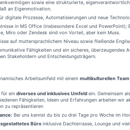
enkvermögen sowie eine strukturierte, eigenverantwortlich
aß an Eigenmotivation.
ür digitale Prozesse, Automatisierungen und neue Technolo
tnisse in MS Office (insbesondere Excel und PowerPoint); 
ce, Miro oder Zendesk sind von Vorteil, aber kein Muss.
sse auf muttersprachlichem Niveau sowie fließende Englis
munikative Fähigkeiten und ein sicheres, überzeugendes A
hen Stakeholdern und Entscheidungsträgern.
dynamisches Arbeitsumfeld mit einem
multikulturellen Team
für ein
diverses und inklusives Umfeld
ein. Gemeinsam al
iedenen Fähigkeiten, Ideen und Erfahrungen arbeiten wir akt
n zu repräsentieren
ance:
Bei uns kannst du bis zu drei Tage pro Woche im Ho
sgestattetes Büro
inklusive Dachterrasse, Lounge und vi