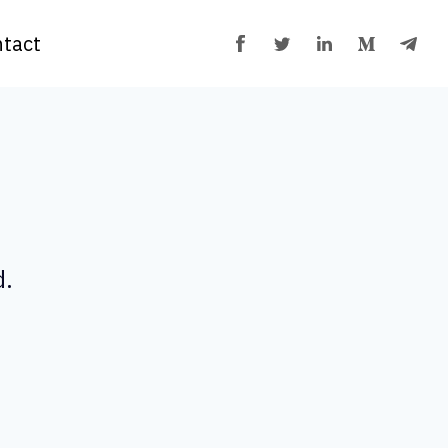
tact
d.