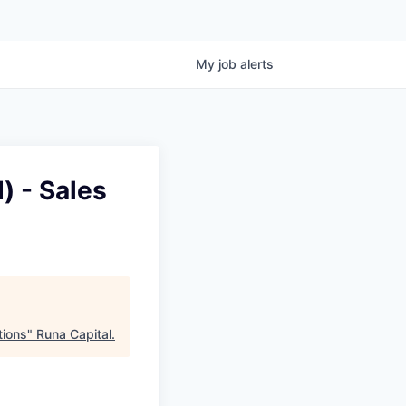
My
job
alerts
) - Sales
tions
"
Runa Capital
.