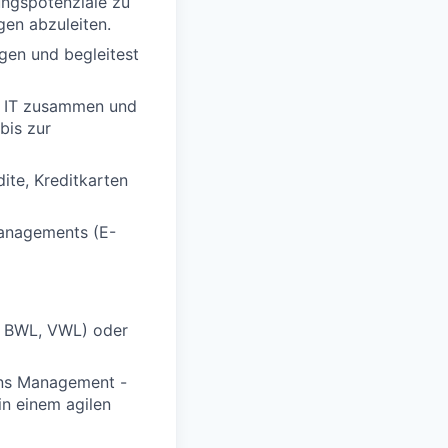
ungspotenziale zu
gen abzuleiten.
ngen und begleitest
ie IT zusammen und
bis zur
ite, Kreditkarten
managements (E-
B. BWL, VWL) oder
ions Management -
in einem agilen