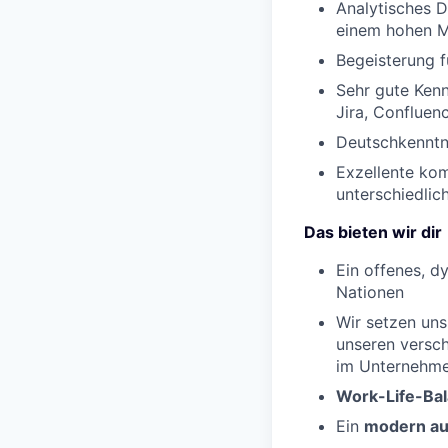
Analytisches D
einem hohen M
Begeisterung f
Sehr gute Kenn
Jira, Confluen
Deutschkenntni
Exzellente kom
unterschiedlic
Das bieten wir dir
Ein offenes, 
Nationen
Wir setzen uns 
unseren versch
im Unternehme
Work-Life-Bal
Ein
modern au