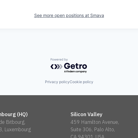
See more open positions at
Smava
Powered by Getro.com
Privacy policy
Cookie policy
bourg (HQ)
Silicon Valley
 de Bitbourg,
459 Hamilton Avenue,
3, Luxembourg
Suite 306, Palo Alto,
CA 94301, USA