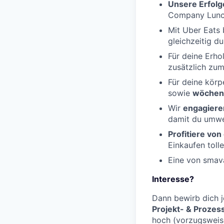
Unsere Erfolg
Company Lunch
Mit Uber Eat
gleichzeitig 
Für deine Erho
zusätzlich zu
Für deine körp
sowie
wöchent
Wir
engagieren
damit du umwe
Profitiere vo
Einkaufen toll
Eine von sma
Interesse?
Dann bewirb dich j
Projekt- & Prozes
hoch (vorzugsweis