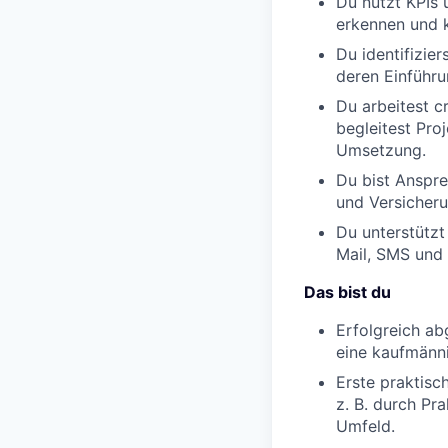
Du nutzt KPIs 
erkennen und k
Du identifizie
deren Einführu
Du arbeitest c
begleitest Pro
Umsetzung.
Du bist Anspre
und Versicher
Du unterstütz
Mail, SMS und 
Das bist du
Erfolgreich ab
eine kaufmänn
Erste praktisc
z. B. durch Pr
Umfeld.