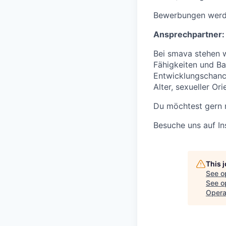
Bewerbungen werde
Ansprechpartner
Bei smava stehen wi
Fähigkeiten und Ba
Entwicklungschance
Alter, sexueller Or
Du möchtest gern 
Besuche uns auf
I
This 
See o
See op
Opera