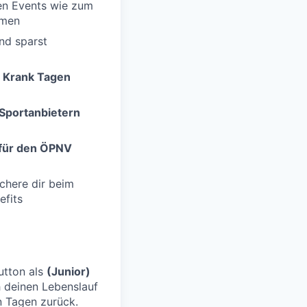
en Events wie zum
mmen
nd sparst
 Krank Tagen
Sportanbietern
 für den ÖPNV
ichere dir beim
efits
tton als
(Junior)
h deinen Lebenslauf
n Tagen
zurück.